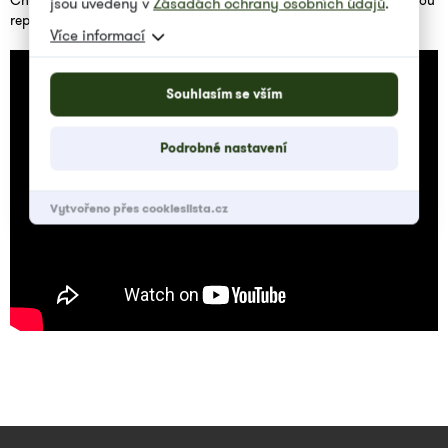
Chcete si tu atmosféru připomenout? Připravili jsme pro vás krátkou
jsou uvedeny v
Zásadách ochrany osobních údajů
.
reportáž.
Více informací
Souhlasím se vším
Podrobné nastavení
Vytvořeno přes cookieslista.cz