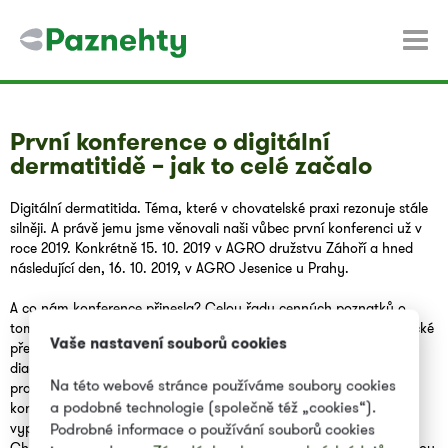
První konference o digitální
dermatitidě – jak to celé začalo
Digitální dermatitida. Téma, které v chovatelské praxi rezonuje stále
silněji. A právě jemu jsme věnovali naši vůbec první konferenci už v
roce 2019. Konkrétně 15. 10. 2019 v AGRO družstvu Záhoří a hned
následující den, 16. 10. 2019, v AGRO Jesenice u Prahy.
A co nám konference přinesla? Celou řadu cenných poznatků o
tomto závažném onemocnění. Asi největším přínosem bylo praktické
Vaše nastavení souborů cookies
předvedení a důkladné proškolení ve scoringu DD a její včasné
diagnostice přímo ve stádě. Účastníci si navíc mohli na vlastní oči
Na této webové stránce používáme soubory cookies
prohlédnout ukázky účinné terapie i prevence – a odnést si tak
a podobné technologie (společně též „cookies“).
konkrétní návody, jak se s digitální dermatitidou skutečně
vypořádat.
Podrobné informace o používání souborů cookies